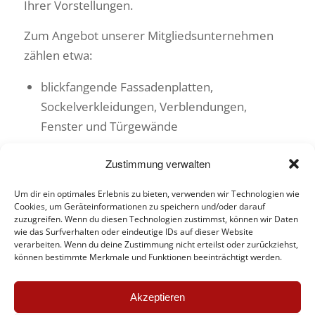
Ihrer Vorstellungen.
Zum Angebot unserer Mitgliedsunternehmen
zählen etwa:
blickfangende Fassadenplatten,
Sockelverkleidungen, Verblendungen,
Fenster und Türgewände
Außentreppen (massiv oder freitragend)
Zustimmung verwalten
individuelle Brunnenanlagen
Um dir ein optimales Erlebnis zu bieten, verwenden wir Technologien wie
historisch oder modern anmutende
Cookies, um Geräteinformationen zu speichern und/oder darauf
Skulpturen
zuzugreifen. Wenn du diesen Technologien zustimmst, können wir Daten
wie das Surfverhalten oder eindeutige IDs auf dieser Website
individuelle Schriftplatten, Hausnummern
verarbeiten. Wenn du deine Zustimmung nicht erteilst oder zurückziehst,
können bestimmte Merkmale und Funktionen beeinträchtigt werden.
und Namenssteine
robuste Pflastersteine
Akzeptieren
leicht zu reinigende Terrassenbeläge und