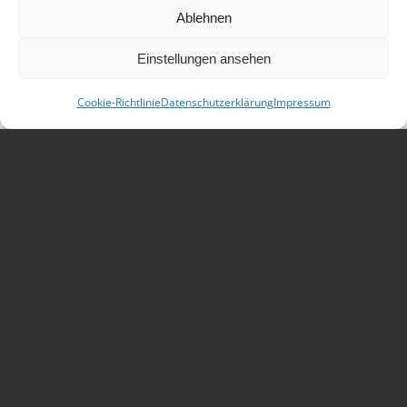
Fensterbänke
Ablehnen
Mauern unterschiedlichster Art und
Einstellungen ansehen
Ausführung
Cookie-Richtlinie
Datenschutzerklärung
Impressum
1
2
3
4
5
6
Weiter
KONTAKT