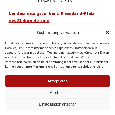
Landesinnungsverband Rheinland-Pfalz
des Steinmetz- und
Steinbildhauerhandwerks
Zustimmung verwalten
Burgstraße 39
Um dir ein optimales Erlebnis zu bieten, verwenden wir Technologien wie
D – 67659 Kaiserslautern
Cookies, um Geräteinformationen zu speichern und/oder darauf
zuzugreifen. Wenn du diesen Technologien zustimmst, können wir Daten
wie das Surfverhalten oder eindeutige IDs auf dieser Website
verarbeiten. Wenn du deine Zustimmung nicht erteilst oder zurückziehst,
Tel.: 0631 37122-33
können bestimmte Merkmale und Funktionen beeinträchtigt werden.
Fax: 0631 37122-54
Mail: info[at]liv-steinmetz-rheinland-pfalz.de
Akzeptieren
Ablehnen
Impressum
|
Datenschutzerklärung
Einstellungen ansehen