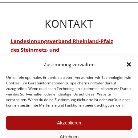
KONTAKT
Landesinnungsverband Rheinland-Pfalz
des Steinmetz- und
Steinbildhauerhandwerks
Zustimmung verwalten
Burgstraße 39
Um dir ein optimales Erlebnis zu bieten, verwenden wir Technologien wie
D – 67659 Kaiserslautern
Cookies, um Geräteinformationen zu speichern und/oder darauf
zuzugreifen. Wenn du diesen Technologien zustimmst, können wir Daten
wie das Surfverhalten oder eindeutige IDs auf dieser Website
verarbeiten. Wenn du deine Zustimmung nicht erteilst oder zurückziehst,
Tel.: 0631 37122-33
können bestimmte Merkmale und Funktionen beeinträchtigt werden.
Fax: 0631 37122-54
Mail: info[at]liv-steinmetz-rheinland-pfalz.de
Akzeptieren
Ablehnen